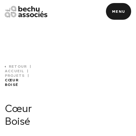
MENU
MENU
N
RETOUR
|
ACCUEIL
|
PROJETS
|
CŒUR
BOISÉ
Cœur
Boisé