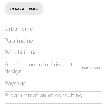
EN SAVOIR PLUS
EN SAVOIR PLUS
Urbanisme
Patrimoine
Réhabilitation
Architecture d’intérieur et
PARTENAIRE
design
EN SAVOIR PLUS
EN SAVOIR PLUS
Paysage
EN SAVOIR PLUS
EN SAVOIR PLUS
Programmation et consulting
EN SAVOIR PLUS
EN SAVOIR PLUS