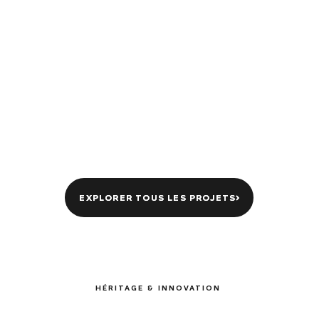
EXPLORER TOUS LES PROJETS
EXPLORER TOUS LES PROJETS
HÉRITAGE & INNOVATION