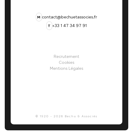
contact@bechuetassocies.fr
M
+33 1 47 34 97 91
T
Recrutement
Cookies
Mentions Légales
© 1920 -
2026
Bechu & Associés