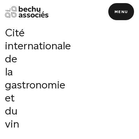
GASTRONOMIE
ET DU VIN
MENU
MENU
Cité
internationale
N
de
la
gastronomie
et
du
vin