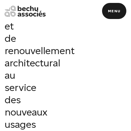
d'innovation
durable
MENU
MENU
et
de
renouvellement
N
architectural
au
service
des
nouveaux
usages