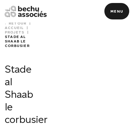
MENU
MENU
RETOUR
|
ACCUEIL
|
PROJETS
|
STADE AL
SHAAB LE
CORBUSIER
N
Stade
al
Shaab
le
corbusier