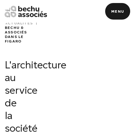
MENU
MENU
RETOUR
|
ACCUEIL
|
ACTUALITÉS
|
BECHU &
ASSOCIÉS
DANS LE
FIGARO
N
L'architecture
au
service
de
la
société